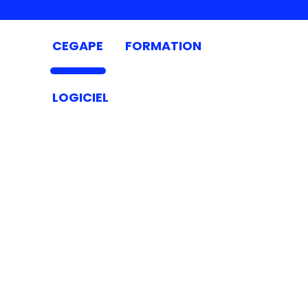
CEGAPE
FORMATION
LOGICIEL
FAQ
CORPORATE
Tout ce que vous devez savoir sur
CEGAPE !