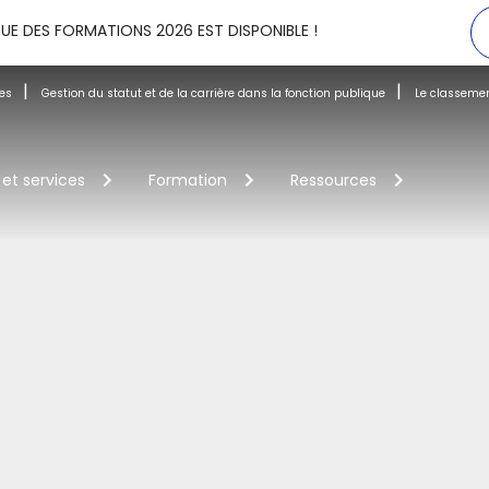
UE DES FORMATIONS 2026 EST DISPONIBLE !
es
Gestion du statut et de la carrière dans la fonction publique
Le classeme
 et services
Formation
Ressources