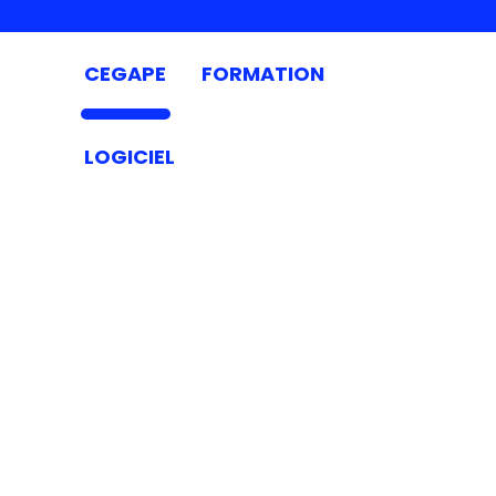
CEGAPE
FORMATION
LOGICIEL
FAQ
CORPORATE
Tout ce que vous devez savoir sur
CEGAPE !