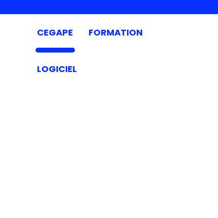
CEGAPE
FORMATION
LOGICIEL
FAQ
CORPORATE
Tout ce que vous devez savoir sur
CEGAPE !