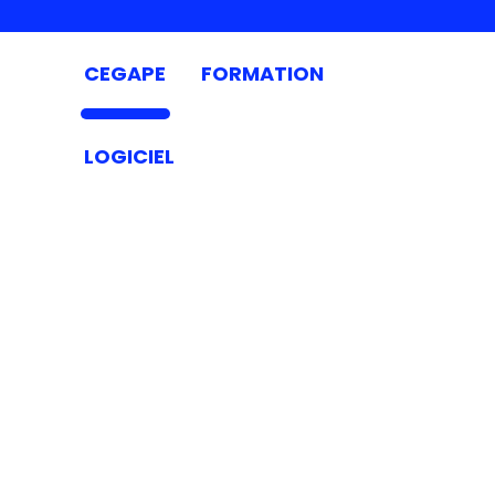
CEGAPE
FORMATION
LOGICIEL
FAQ
CORPORATE
Tout ce que vous devez savoir sur
CEGAPE !