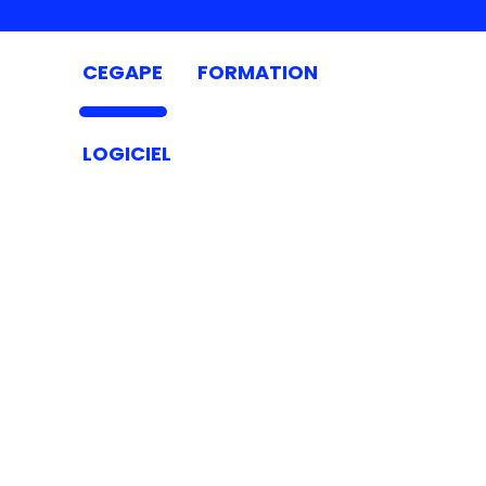
CEGAPE
FORMATION
LOGICIEL
FAQ
CORPORATE
Tout ce que vous devez savoir sur
CEGAPE !